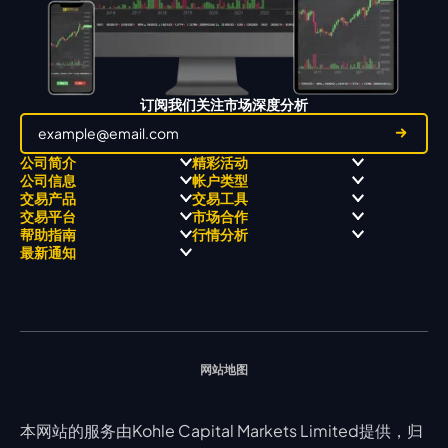
订阅我们关注市场深度分析
公司简介
精彩活动
公司信息
帐户类型
关于
职业高尔夫 x 飘移队
交易产品
交易工具
关于 KCM Group
飘移队
经营理念
ECN 账户
交易平台
市场合作
三大优势
全球高尔夫锦标赛
公开信息与风险披露
STP 账户
Forex
信号中心
帮助指南
行情分析
奖项和成就
公司新闻
账户比较
贵金属
行情宝
MetaTrader 4
合作伙伴
最新通知
视频库
能源
Trading Central
MetaTrader 5
热门问题
市场分析团队
指数
EA支持
MT4教学 及 常见问题
行情分析 - 每日更新
交易通知
股票 CFD
强平价格计算器
联络我们
假期通知
网站地图
本网站的服务由Kohle Capital Markets Limited提供，归