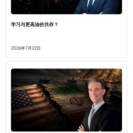
学习与更高油价共存？ 
2026
年
7
月
22
日