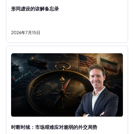
形同虚设的谅解备忘录
2026
年
7
月
15
日
时断时续：市场艰难应对脆弱的外交局势