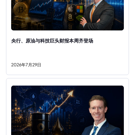
央行、原油与科技巨头财报本周齐登场
2026
年
7
月
29
日