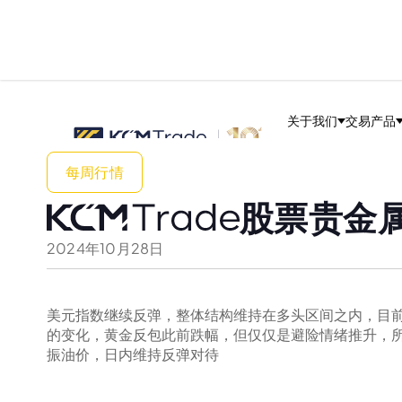
关于我们
交易产品
每周行情
股票贵金属
2024
年
10
月
28
日
美元指数继续反弹，整体结构维持在多头区间之内，目
的变化，黄金反包此前跌幅，但仅仅是避险情绪推升，
振油价，日内维持反弹对待