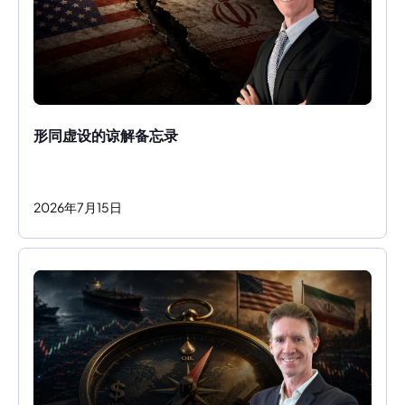
形同虚设的谅解备忘录
2026
年
7
月
15
日