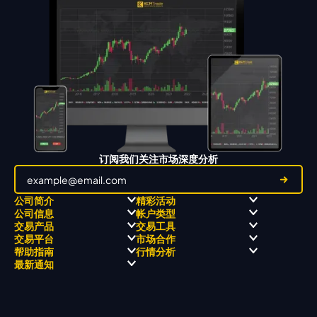
订阅我们关注市场深度分析
公司简介
精彩活动
公司信息
帐户类型
关于
职业高尔夫 x 飘移队
交易产品
交易工具
关于 KCM Group
飘移队
经营理念
ECN 账户
交易平台
市场合作
三大优势
全球高尔夫锦标赛
公开信息与风险披露
STP 账户
Forex
信号中心
帮助指南
行情分析
奖项和成就
公司新闻
账户比较
贵金属
行情宝
MetaTrader 4
合作伙伴
最新通知
视频库
能源
Trading Central
MetaTrader 5
热门问题
市场分析团队
指数
EA支持
MT4教学 及 常见问题
行情分析 - 每日更新
交易通知
股票 CFD
强平价格计算器
联络我们
假期通知