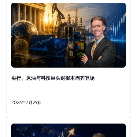
央行、原油与科技巨头财报本周齐登场
2026
年
7
月
29
日