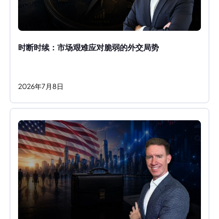
时断时续：市场艰难应对脆弱的外交局势
2026
年
7
月
8
日