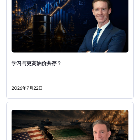
学习与更高油价共存？ 
2026
年
7
月
22
日