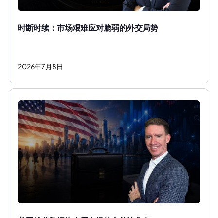
时断时续：市场艰难应对脆弱的外交局势
2026
年
7
月
8
日