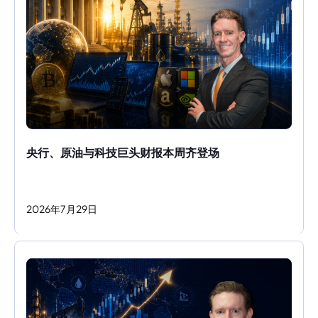
央行、原油与科技巨头财报本周齐登场
2026
年
7
月
29
日