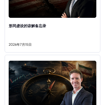
形同虚设的谅解备忘录
2026
年
7
月
15
日