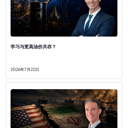
学习与更高油价共存？ 
2026
年
7
月
22
日