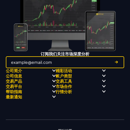
订阅我们关注市场深度分析
公司简介
精彩活动
公司信息
帐户类型
关于
职业高尔夫 x 飘移队
交易产品
交易工具
关于 KCM Group
飘移队
经营理念
ECN 账户
交易平台
市场合作
三大优势
全球高尔夫锦标赛
公开信息与风险披露
STP 账户
Forex
信号中心
帮助指南
行情分析
奖项和成就
公司新闻
账户比较
贵金属
行情宝
MetaTrader 4
合作伙伴
最新通知
视频库
能源
Trading Central
MetaTrader 5
热门问题
市场分析团队
指数
EA支持
MT4教学 及 常见问题
行情分析 - 每日更新
交易通知
股票 CFD
强平价格计算器
联络我们
假期通知