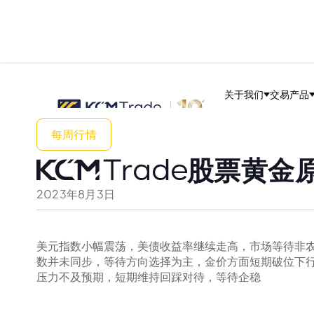
关于我们
交易产品
每周行情
股票黄金原
2023
年
8
月
3
日
美元指数小幅震荡，美债收益率继续走高，市场等待非
数并未同步，等待方向选择为主，金价方面短期破位下
压力不及预期，短期维持回踩对待，等待企稳