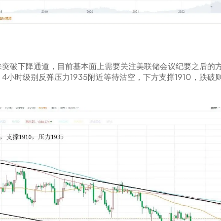
未突破下降通道，目前基本面上需要关注美联储会议纪要之后的
小时级别反弹压力1935附近等待沽空，下方支撑1910，跌