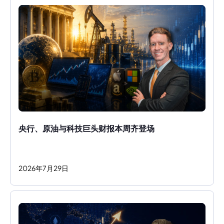
央行、原油与科技巨头财报本周齐登场
2026
年
7
月
29
日