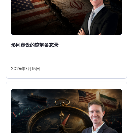
形同虚设的谅解备忘录
2026
年
7
月
15
日