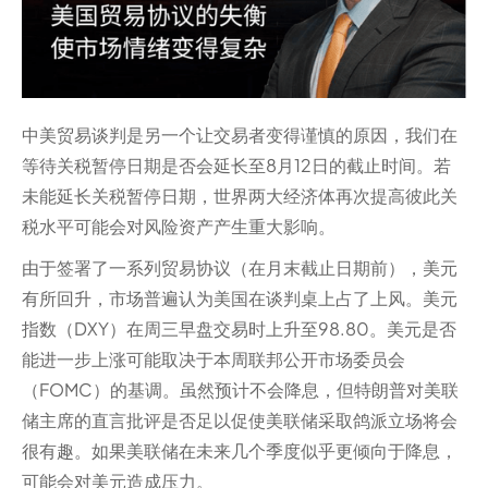
中美贸易谈判是另一个让交易者变得谨慎的原因，我们在
等待关税暂停日期是否会延长至8月12日的截止时间。若
未能延长关税暂停日期，世界两大经济体再次提高彼此关
税水平可能会对风险资产产生重大影响。
由于签署了一系列贸易协议（在月末截止日期前），美元
有所回升，市场普遍认为美国在谈判桌上占了上风。美元
指数（DXY）在周三早盘交易时上升至98.80。美元是否
能进一步上涨可能取决于本周联邦公开市场委员会
（FOMC）的基调。虽然预计不会降息，但特朗普对美联
储主席的直言批评是否足以促使美联储采取鸽派立场将会
很有趣。如果美联储在未来几个季度似乎更倾向于降息，
可能会对美元造成压力。