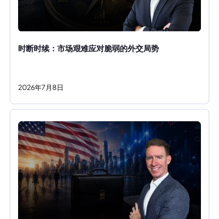
时断时续：市场艰难应对脆弱的外交局势
2026
年
7
月
8
日