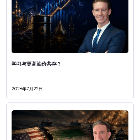
学习与更高油价共存？ 
2026
年
7
月
22
日