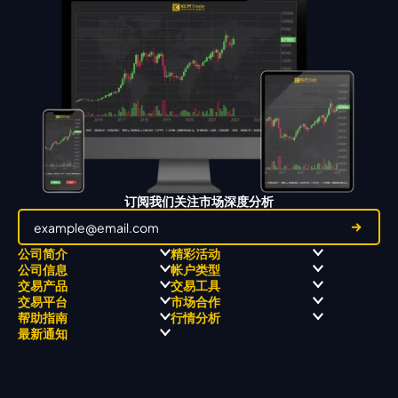
订阅我们关注市场深度分析
公司简介
精彩活动
公司信息
帐户类型
关于
职业高尔夫 x 飘移队
交易产品
交易工具
关于 KCM Group
飘移队
经营理念
ECN 账户
交易平台
市场合作
三大优势
全球高尔夫锦标赛
公开信息与风险披露
STP 账户
Forex
信号中心
帮助指南
行情分析
奖项和成就
公司新闻
账户比较
贵金属
行情宝
MetaTrader 4
合作伙伴
最新通知
视频库
能源
Trading Central
MetaTrader 5
热门问题
市场分析团队
指数
EA支持
MT4教学 及 常见问题
行情分析 - 每日更新
交易通知
股票 CFD
强平价格计算器
联络我们
假期通知