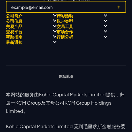
公司简介
精彩活动
公司信息
帐户类型
关于
职业高尔夫 x 飘移队
交易产品
交易工具
关于 KCM Group
飘移队
经营理念
ECN 账户
交易平台
市场合作
三大优势
全球高尔夫锦标赛
公开信息与风险披露
STP 账户
Forex
信号中心
帮助指南
行情分析
奖项和成就
公司新闻
账户比较
贵金属
行情宝
MetaTrader 4
合作伙伴
最新通知
视频库
能源
Trading Central
MetaTrader 5
热门问题
市场分析团队
指数
EA支持
MT4教学 及 常见问题
行情分析 - 每日更新
交易通知
股票 CFD
强平价格计算器
联络我们
假期通知
网站地图
本网站的服务由Kohle Capital Markets Limited提供，归
属于KCM Group及其母公司KCM Group Holdings
Limited。
Kohle Capital Markets Limited 受到毛里求斯金融服务委