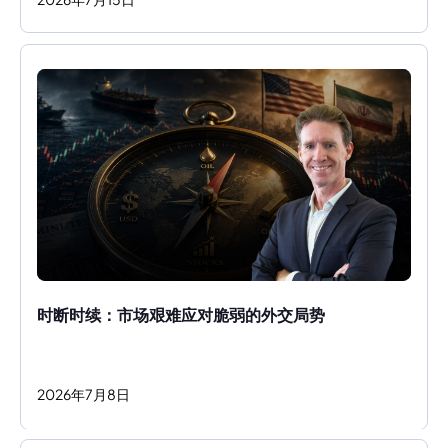
时断时续：市场艰难应对脆弱的外交局势
2026
年
7
月
8
日