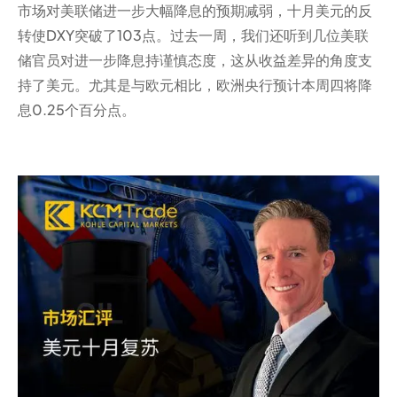
市场对美联储进一步大幅降息的预期减弱，十月美元的反
转使DXY突破了103点。过去一周，我们还听到几位美联
储官员对进一步降息持谨慎态度，这从收益差异的角度支
持了美元。尤其是与欧元相比，欧洲央行预计本周四将降
息0.25个百分点。