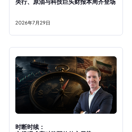
央行、原油与科技巨头财报本周齐登场
2026
年
7
月
29
日
时断时续：