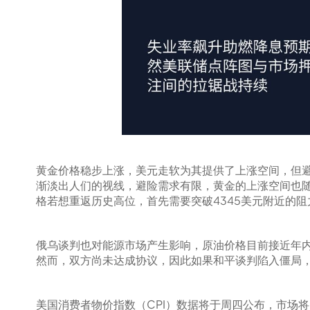
黄金价格稳步上涨，美元走软为其提供了上涨空间，但避
渐淡出人们的视线，避险需求有限，黄金的上涨空间也随之
格若想重返历史高位，首先需要突破4345美元附近的阻
俄乌谈判也对能源市场产生影响，原油价格目前接近年
然而，双方尚未达成协议，因此如果和平谈判陷入僵局
美国消费者物价指数（CPI）数据将于周四公布，市场