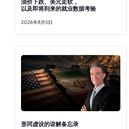
油价下跌、美元走软，
以及即将到来的就业数据考验
2026
年
8
月
5
日
形同虚设的谅解备忘录