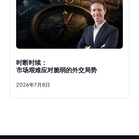
时断时续：
市场艰难应对脆弱的外交局势
2026
年
7
月
8
日