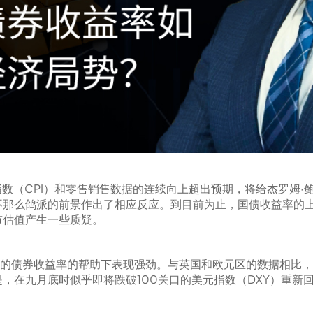
CPI）和零售销售数据的连续向上超出预期，将给杰罗姆·鲍威尔(J
不那么鸽派的前景作出了相应反应。到目前为止，国债收益率的
市估值产生一些质疑。
上升的债券收益率的帮助下表现强劲。与英国和欧元区的数据相比
在九月底时似乎即将跌破100关口的美元指数（DXY）重新回到