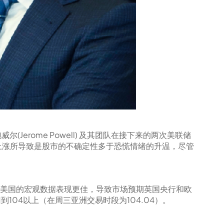
erome Powell) 及其团队在接下来的两次美联储
上涨所导致是股市的不确定性多于恐慌情绪的升温，尽管
，美国的宏观数据表现更佳，导致市场预期英国央行和欧
104以上（在周三亚洲交易时段为104.04）。