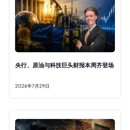
央行、原油与科技巨头财报本周齐登场
2026
年
7
月
29
日