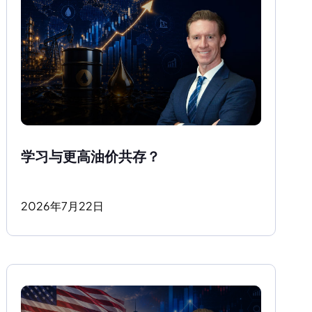
学习与更高油价共存？ 
2026
年
7
月
22
日