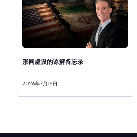
形同虚设的谅解备忘录
2026
年
7
月
15
日