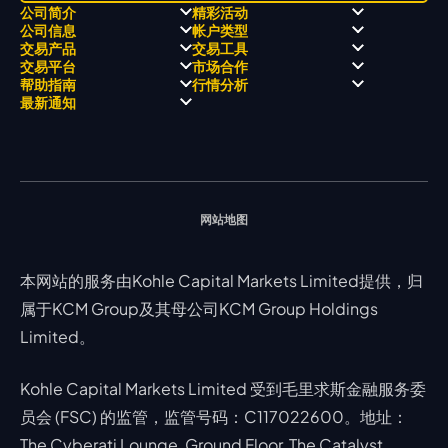
公司简介
精彩活动
公司信息
帐户类型
关于
职业高尔夫 x 飘移队
交易产品
交易工具
关于 KCM Group
飘移队
经营理念
ECN 账户
交易平台
市场合作
三大优势
全球高尔夫锦标赛
公开信息与风险披露
STP 账户
Forex
信号中心
帮助指南
行情分析
奖项和成就
公司新闻
账户比较
贵金属
行情宝
MetaTrader 4
合作伙伴
最新通知
视频库
能源
Trading Central
MetaTrader 5
热门问题
市场分析团队
指数
EA支持
MT4教学 及 常见问题
行情分析 - 每日更新
交易通知
股票 CFD
强平价格计算器
联络我们
假期通知
网站地图
本网站的服务由Kohle Capital Markets Limited提供，归
属于KCM Group及其母公司KCM Group Holdings
Limited。
Kohle Capital Markets Limited 受到毛里求斯金融服务委
员会 (FSC) 的监管，监管号码：C117022600。地址：
The Cyberati Lounge, Ground Floor, The Catalyst,