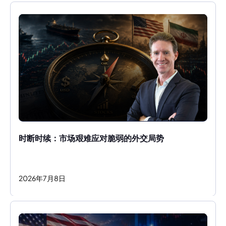
时断时续：市场艰难应对脆弱的外交局势
2026
年
7
月
8
日