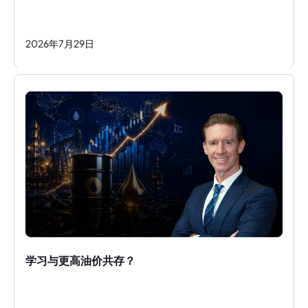
2026
年
7
月
29
日
学习与更高油价共存？ 