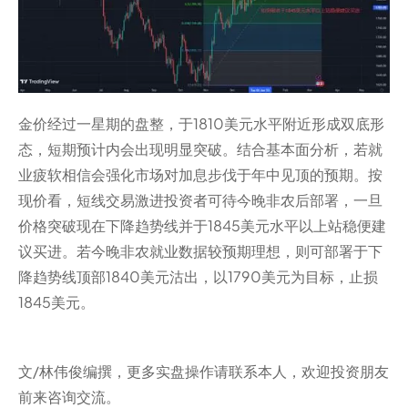
金价经过一星期的盘整，于1810美元水平附近形成双底形
态，短期预计内会出现明显突破。结合基本面分析，若就
业疲软相信会强化市场对加息步伐于年中见顶的预期。按
现价看，短线交易激进投资者可待今晚非农后部署，一旦
价格突破现在下降趋势线并于1845美元水平以上站稳便建
议买进。若今晚非农就业数据较预期理想，则可部署于下
降趋势线顶部1840美元沽出，以1790美元为目标，止损
1845美元。
文/林伟俊编撰，更多实盘操作请联系本人，欢迎投资朋友
前来咨询交流。