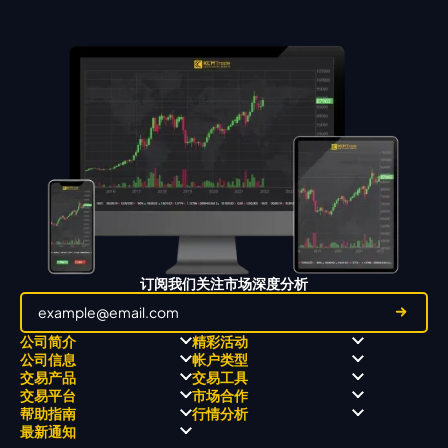
订阅我们关注市场深度分析
公司简介
精彩活动
公司信息
帐户类型
关于
职业高尔夫 x 飘移队
交易产品
交易工具
关于 KCM Group
飘移队
经营理念
ECN 账户
交易平台
市场合作
三大优势
全球高尔夫锦标赛
公开信息与风险披露
STP 账户
Forex
信号中心
帮助指南
行情分析
奖项和成就
公司新闻
账户比较
贵金属
行情宝
MetaTrader 4
合作伙伴
最新通知
视频库
能源
Trading Central
MetaTrader 5
热门问题
市场分析团队