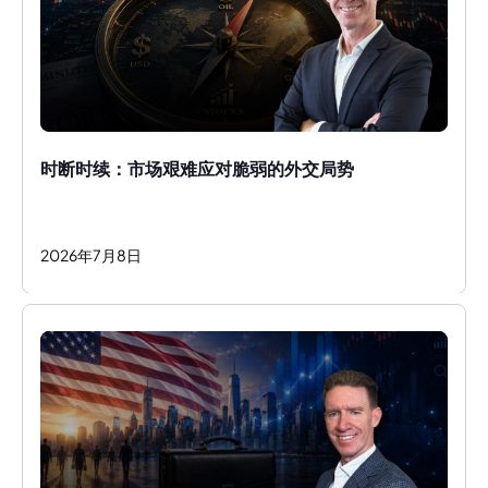
时断时续：市场艰难应对脆弱的外交局势
2026
年
7
月
8
日