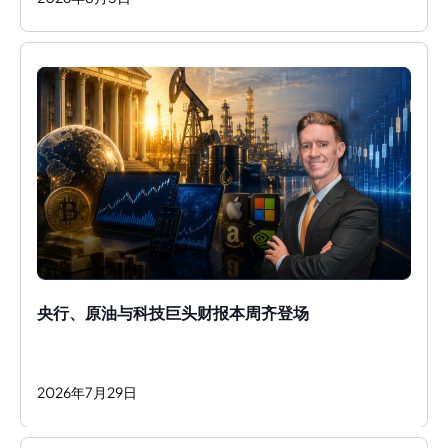
央行、原油与科技巨头财报本周齐登场
2026
年
7
月
29
日