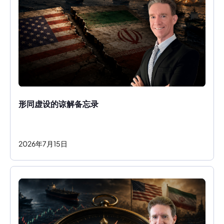
形同虚设的谅解备忘录
2026
年
7
月
15
日