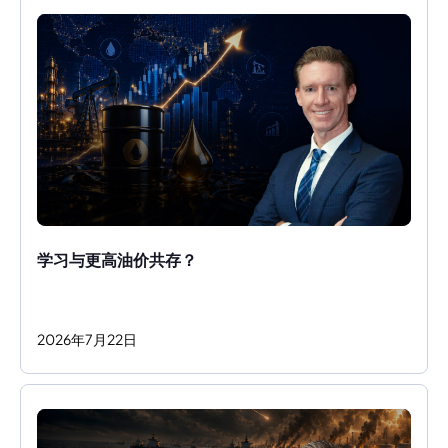
学习与更高油价共存？ 
2026
年
7
月
22
日