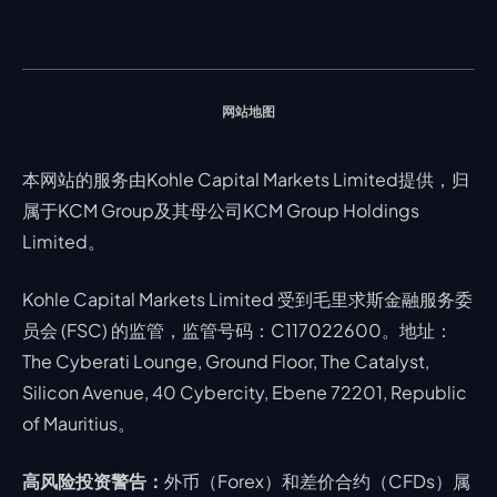
指数
EA支持
MT4教学 及 常见问题
行情分析 - 每日更新
交易通知
股票 CFD
强平价格计算器
联络我们
假期通知
网站地图
本网站的服务由Kohle Capital Markets Limited提供，归
属于KCM Group及其母公司KCM Group Holdings
Limited。
Kohle Capital Markets Limited 受到毛里求斯金融服务委
员会 (FSC) 的监管，监管号码：C117022600。地址：
The Cyberati Lounge, Ground Floor, The Catalyst,
Silicon Avenue, 40 Cybercity, Ebene 72201, Republic
of Mauritius。
高风险投资警告：
外币（Forex）和差价合约（CFDs）属