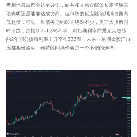
者相信最后都会达至共识，而共和党籍众院议长麦卡锡言
论表明还是能够达成协商。但市场的反应随谈判消息而高
低起伏，可见一旦债务违约影响绝对不少，美三大指数同
时下跌，跌幅0.7-1.3%不等。对短期利率前景尤其敏感
的2年期公债殖利率上升至4.333%，未来一星期金股汇市
况都相当波动，维持区间操作会是一个不错的选择。