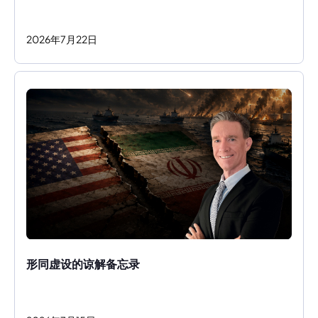
2026
年
7
月
22
日
形同虚设的谅解备忘录