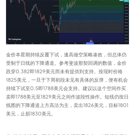
金价本星期持续反覆下试，逢高做空策略凑效，但总体仍
受制于日线的下降通道。参考斐波那契回调的数值，金价
跌穿0.382即1829美元而未有提供到支持。按现时价格
1825美元，一旦于下周初段未见有具体的反弹，便有机会
持续下试至0.5即1788美元会支持。建议以这个空间作买
卖即1788美元至1829美元之间作波段性操作。短线仍按日
线图的下降通道上方高沽为主，卖出1826美元，目标1801
美元，止损1830美元。