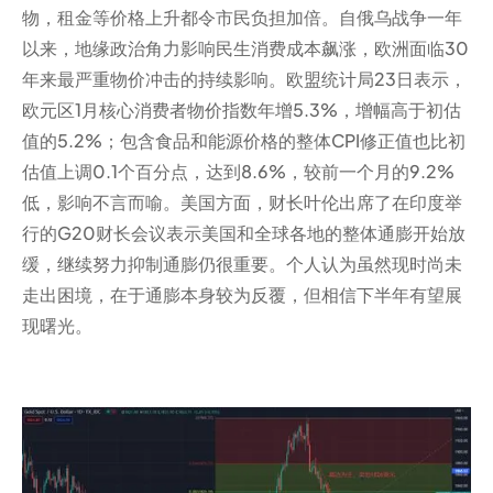
物，租金等价格上升都令市民负担加倍。自俄乌战争一年
以来，地缘政治角力影响民生消费成本飙涨，欧洲面临30
年来最严重物价冲击的持续影响。欧盟统计局23日表示，
欧元区1月核心消费者物价指数年增5.3%，增幅高于初估
值的5.2%；包含食品和能源价格的整体CPI修正值也比初
估值上调0.1个百分点，达到8.6%，较前一个月的9.2%
低，影响不言而喻。美国方面，财长叶伦出席了在印度举
行的G20财长会议表示美国和全球各地的整体通膨开始放
缓，继续努力抑制通膨仍很重要。个人认为虽然现时尚未
走出困境，在于通膨本身较为反覆，但相信下半年有望展
现曙光。