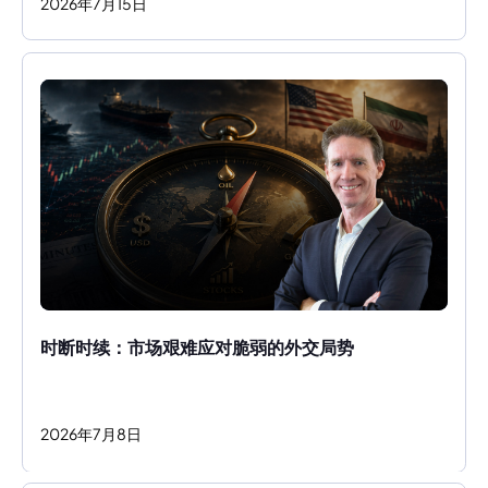
2026
年
7
月
15
日
时断时续：市场艰难应对脆弱的外交局势
2026
年
7
月
8
日