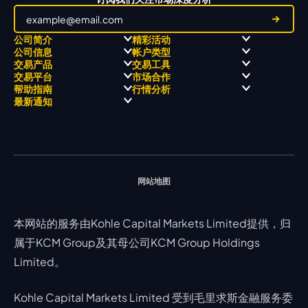
公司简介
精彩活动
公司信息
帐户类型
关于
职业高尔夫 x 飘移队
交易产品
交易工具
关于 KCM Group
飘移队
经营理念
ECN 账户
交易平台
市场合作
三大优势
全球高尔夫锦标赛
公开信息与风险披露
STP 账户
Forex
信号中心
帮助指南
行情分析
奖项和成就
公司新闻
账户比较
贵金属
行情宝
MetaTrader 4
合作伙伴
最新通知
视频库
能源
Trading Central
MetaTrader 5
热门问题
市场分析团队
指数
EA支持
MT4教学 及 常见问题
行情分析 - 每日更新
交易通知
股票 CFD
强平价格计算器
联络我们
假期通知
网站地图
本网站的服务由Kohle Capital Markets Limited提供，归
属于KCM Group及其母公司KCM Group Holdings
Limited。
Kohle Capital Markets Limited 受到毛里求斯金融服务委