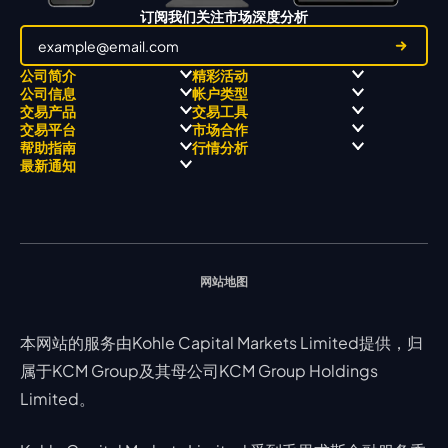
订阅我们关注市场深度分析
公司简介
精彩活动
公司信息
帐户类型
关于
职业高尔夫 x 飘移队
交易产品
交易工具
关于 KCM Group
飘移队
经营理念
ECN 账户
交易平台
市场合作
三大优势
全球高尔夫锦标赛
公开信息与风险披露
STP 账户
Forex
信号中心
帮助指南
行情分析
奖项和成就
公司新闻
账户比较
贵金属
行情宝
MetaTrader 4
合作伙伴
最新通知
视频库
能源
Trading Central
MetaTrader 5
热门问题
市场分析团队
指数
EA支持
MT4教学 及 常见问题
行情分析 - 每日更新
交易通知
股票 CFD
强平价格计算器
联络我们
假期通知
网站地图
本网站的服务由Kohle Capital Markets Limited提供，归
属于KCM Group及其母公司KCM Group Holdings
Limited。