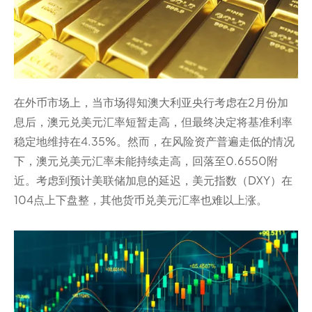
在外币市场上，当市场得知澳大利亚央行考虑在2月份加
息后，澳元兑美元汇率短暂走高，但最终决定将基准利率
稳定地维持在4.35%。然而，在风险资产普遍走低的情况
下，澳元兑美元汇率未能持续走高，回落至0.6550附
近。考虑到预计美联储加息的延迟，美元指数（DXY）在
104点上下盘整，其他货币兑美元汇率也难以上涨。