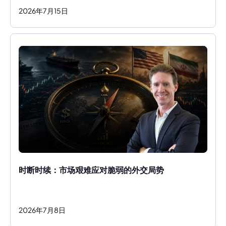
2026
年
7
月
15
日
时断时续：市场艰难应对脆弱的外交局势
2026
年
7
月
8
日