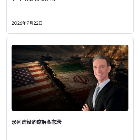
2026
年
7
月
22
日
形同虚设的谅解备忘录