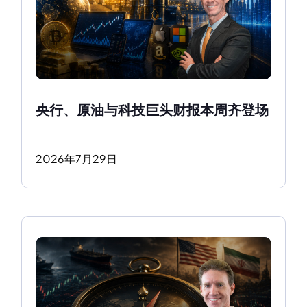
央行、原油与科技巨头财报本周齐登场
2026
年
7
月
29
日