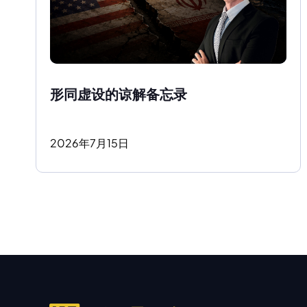
形同虚设的谅解备忘录
2026
年
7
月
15
日