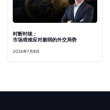
时断时续：
市场艰难应对脆弱的外交局势
2026
年
7
月
8
日