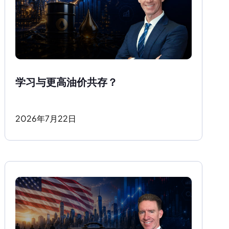
学习与更高油价共存？ 
2026
年
7
月
22
日